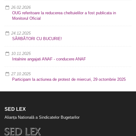
26.02.2026
OUG referitoare la reducerea cheltuielilor a fost publicata in
Monitorul Oficial
24.12.2025
SĂRBĂTORI CU BUCURIE!
10.11.2025
Intalnire angajati ANAF - conducere ANAF
27.10.2025
Participam la actiunea de protest de miercuri, 29 octombrie 2025
SED LEX
Alianța Natională a Sindicatelor Bugetarilor